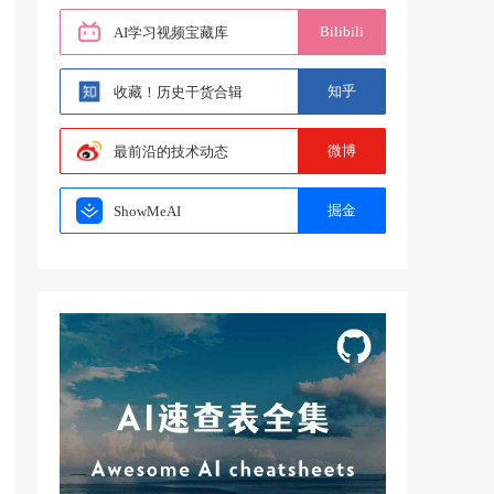
Bilibili
AI学习视频宝藏库
知乎
收藏！历史干货合辑
微博
最前沿的技术动态
掘金
ShowMeAI