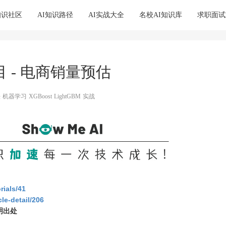
I知识社区
AI知识路径
AI实战大全
名校AI知识库
求职面试
目 - 电商销量预估
法
机器学习
XGBoost
LightGBM
实战
rials/41
le-detail/206
明出处