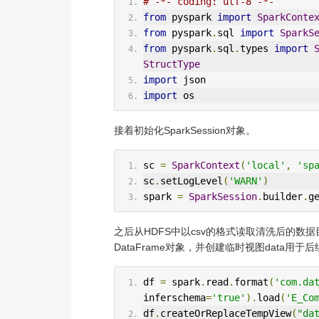
# -*- coding: utf-8 -*-
from
 pyspark 
import
SparkConte
from
 pyspark
.
sql 
import
SparkS
from
 pyspark
.
sql
.
types 
import
StructType
import
 json
import
 os
接着初始化SparkSession对象。
sc 
=
SparkContext
(
'local'
,
'sp
sc
.
setLogLevel
(
'WARN'
)
spark 
=
SparkSession
.
builder
.
g
之后从HDFS中以csv的格式读取清洗后的数
DataFrame对象，并创建临时视图data用于
df 
=
 spark
.
read
.
format
(
'com.da
inferschema
=
'true'
).
load
(
'E_Co
df
.
createOrReplaceTempView
(
"da