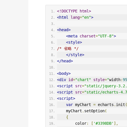
<!DOCTYPE html>
<html
lang
=
"en"
>
<head>
<meta
charset
=
"UTF-8"
>
<style>
/* 省略 */
</style>
</head>
<body>
<div
id
=
"chart"
style
=
"
width
:
9
<script
src
=
"static/jquery-3.2
<script
src
=
"static/echarts-4.
<script>
var
 myChart 
=
 echarts
.
init
    myChart
.
setOption
(
{
        color
:
[
'#3398DB'
],