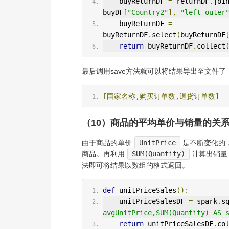
    buyReturnDF 
=
 returnDF
.
joi
buyDF
[
"Country2"
],
"left_outer
    buyReturnDF 
=
buyReturnDF
.
select
(
buyReturnDF
return
 buyReturnDF
.
collect
最后调用save方法就可以将结果导出至文件了
[国家名称,购买订单数,退货订单数]
（10）商品的平均单价与销量的关
由于商品的单价
UnitPrice
是不断变化的
商品。再利用
SUM(Quantity)
计算出销量
法即可将结果以数组的格式返回。
def
 unitPriceSales
():
    unitPriceSalesDF 
=
 spark
.
s
avgUnitPrice,SUM(Quantity) AS 
return
 unitPriceSalesDF
.
co