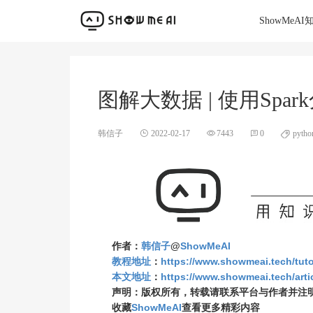
ShowMeA
韩信子
2022-02-17
7443
0
pytho
作者：
韩信子
@
ShowMeAI
教程地址
：
https://www.showmeai.tech/tuto
本文地址
：
https://www.showmeai.tech/artic
声明：版权所有，转载请联系平台与作者并注
收藏
ShowMeAI
查看更多精彩内容