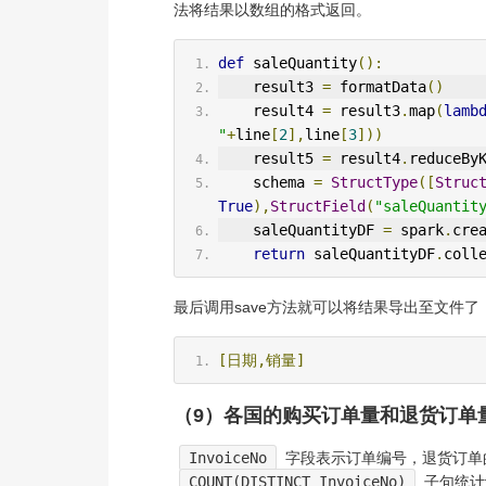
法将结果以数组的格式返回。
def
 saleQuantity
():
    result3 
=
 formatData
()
    result4 
=
 result3
.
map
(
lamb
"
+
line
[
2
],
line
[
3
]))
    result5 
=
 result4
.
reduceBy
    schema 
=
StructType
([
Struc
True
),
StructField
(
"saleQuantit
    saleQuantityDF 
=
 spark
.
cre
return
 saleQuantityDF
.
coll
最后调用save方法就可以将结果导出至文件了
[日期,销量]
（9）各国的购买订单量和退货订单
InvoiceNo
字段表示订单编号，退货订单的
COUNT(DISTINCT InvoiceNo)
子句统计