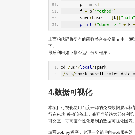
        p 
=
 m
[
k
]
        f 
=
 p
[
"method"
]
        save
(
base 
+
 m
[
k
][
"path
print
(
"done -> "
+
 k 
上面的代码将所有的函数整合在变量 m中，通过循
下。
最后利用如下指令运行分析程序：
cd 
/
usr
/
local
/
spark
./
bin
/
spark
-
submit sales_data_
4.数据可视化
本项目可视化使用百度开源的免费数据展示框架Echa
行在PC和移动设备上，兼容当前绝大部分浏览器，
可交互，可高度个性化定制的数据可视化图表
编写web.py程序，实现一个简单的web服务