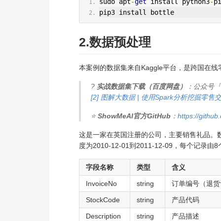
sudo apt
-
get
 install python3
-
p
pip3 install bottle
2.数据预处理
本案例的数据集来自Kaggle平台，是跨国
?
实战数据集下载（百度网盘）
：公众号『
[2] 图解大数据 | 使用Spark分析挖掘零
⭐
ShowMeAI官方GitHub
：
https://gith
这是一家在英国注册的公司，主要销售礼品。
度为2010-12-01到2011-12-09，每个
字段名称
类型
含义
InvoiceNo
string
订单编号（退货
StockCode
string
产品代码
Description
string
产品描述