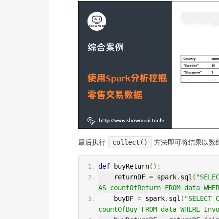
最后执行
collect()
方法即可将结果以数
def
 buyReturn
():
    returnDF 
=
 spark
.
sql
(
"SELEC
AS countOfReturn FROM data WHE
    buyDF 
=
 spark
.
sql
(
"SELECT C
countOfBuy FROM data WHERE Inv