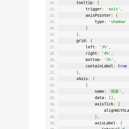
        tooltip
:
{
            trigger
:
'axis'
,
            axisPointer
:
{
                type
:
'shadow'
}
},
        grid
:
{
            left
:
'3%'
,
            right
:
'4%'
,
            bottom
:
'3%'
,
            containLabel
:
true
},
        xAxis
:
[
{
                name
:
'国家'
,
                data
:
[],
                axisTick
:
{
                    alignW
},
                axisLabel
:
{