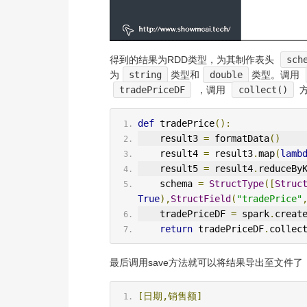
得到的结果为RDD类型，为其制作表头
sch
为
string
类型和
double
类型。调用
tradePriceDF
，调用
collect()
方
def
 tradePrice
():
    result3 
=
 formatData
()
    result4 
=
 result3
.
map
(
lamb
    result5 
=
 result4
.
reduceBy
    schema 
=
StructType
([
Struc
True
),
StructField
(
"tradePrice"
    tradePriceDF 
=
 spark
.
creat
return
 tradePriceDF
.
collec
最后调用save方法就可以将结果导出至文件了
[日期,销售额]