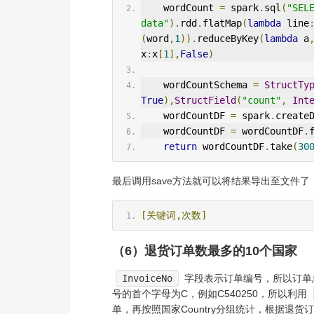
    wordCount 
=
 spark
.
sql
(
"SELE
data"
).
rdd
.
flatMap
(
lambda
 line
(
word
,
1
)).
reduceByKey
(
lambda
 a
x
:
x
[
1
],
False
)
    wordCountSchema 
=
StructTy
True
),
StructField
(
"count"
,
Int
    wordCountDF 
=
 spark
.
create
    wordCountDF 
=
 wordCountDF
.
return
 wordCountDF
.
take
(
30
最后调用save方法就可以将结果导出至文件了
[关键词,次数]
（6）退货订单数最多的10个国家
InvoiceNo
字段表示订单编号，所以订单
号的首个字母为C，例如C540250，所以利用
单，再按照国家Country分组统计，根据退