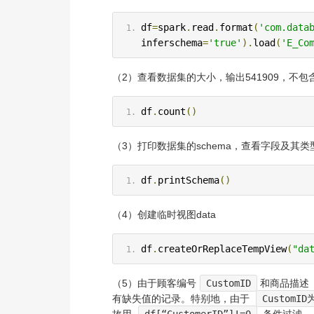
df
=
spark
.
read
.
format
(
'com.data
inferschema
=
'true'
).
load
(
'E_Co
（2）查看数据集的大小，输出541909，不包
df
.
count
()
（3）打印数据集的schema，查看字段及其
df
.
printSchema
()
（4）创建临时视图data
df
.
createOrReplaceTempView
(
"da
（5）由于顾客编号
CustomID
和商品描述
有缺失值的记录。特别地，由于
CustomID