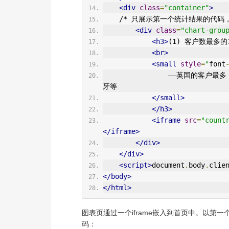
<div
class
=
"container"
>
    /* 只展示第一个统计结果的代码
<div
class
=
"chart-grou
<h3>
(1) 客户数最多的
<br>
<small
style
=
"
font
                ——英国的客户最多，达到3950个，数量远大于其他国家；其次是德国、法国、西班
牙等
</small>
</h3>
<iframe
src
=
"count
</iframe>
</div>
</div>
<script>
document
.
body
.
clie
</body>
</html>
图表页通过一个iframe嵌入到首页中。以第
码：