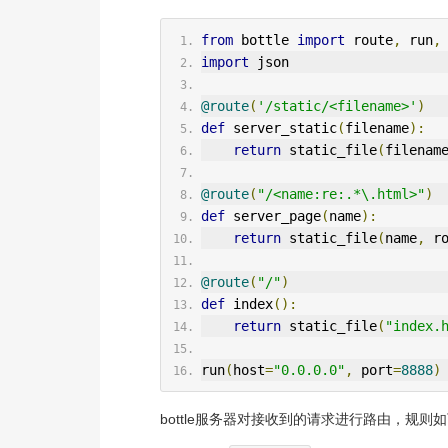
from
 bottle 
import
 route
,
 run
,
import
 json
@route
(
'/static/<filename>'
)
def
 server_static
(
filename
):
return
 static_file
(
filenam
@route
(
"/<name:re:.*\.html>"
)
def
 server_page
(
name
):
return
 static_file
(
name
,
 r
@route
(
"/"
)
def
 index
():
return
 static_file
(
"index.
run
(
host
=
"0.0.0.0"
,
 port
=
8888
)
bottle服务器对接收到的请求进行路由，规则