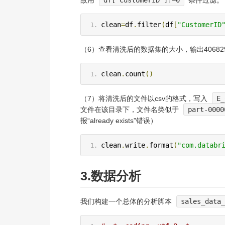
故用
df[“CustomerID”]!=0
条件过滤。
clean
=
df
.
filter
(
df
[
"CustomerID
（6）查看清洗后的数据集的大小，输出40682
clean
.
count
()
（7）将清洗后的文件以csv的格式，写入
E_
文件在该目录下，文件名类似于
part-0000
报“already exists”错误）
clean
.
write
.
format
(
"com.databr
3.数据分析
我们构建一个总体的分析脚本
sales_data