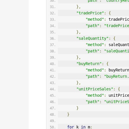
"path"
:
"countryRe
},
"tradePrice"
:
{
"method"
:
 tradePri
"path"
:
"tradePric
},
"saleQuantity"
:
{
"method"
:
 saleQuan
"path"
:
"saleQuant
},
"buyReturn"
:
{
"method"
:
 buyRetur
"path"
:
"buyReturn
},
"unitPriceSales"
:
{
"method"
:
 unitPric
"path"
:
"unitPrice
}
}
for
 k 
in
 m
: