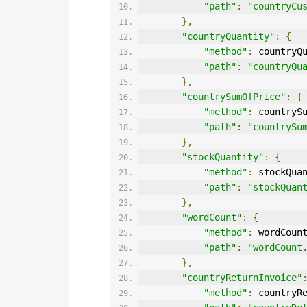
"path"
:
"countryCu
},
"countryQuantity"
:
{
"method"
:
 countryQ
"path"
:
"countryQu
},
"countrySumOfPrice"
:
{
"method"
:
 countryS
"path"
:
"countrySu
},
"stockQuantity"
:
{
"method"
:
 stockQua
"path"
:
"stockQuan
},
"wordCount"
:
{
"method"
:
 wordCoun
"path"
:
"wordCount
},
"countryReturnInvoice"
"method"
:
 countryR