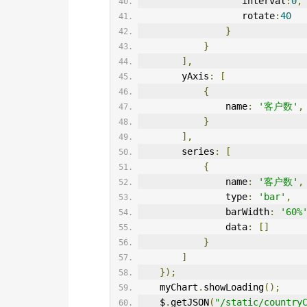
                   interval
:
0
,
                   rotate
:
40
}
}
],
        yAxis
:
[
{
                name
:
'客户数'
,
}
],
        series
:
[
{
                name
:
'客户数'
,
                type
:
'bar'
,
                barWidth
:
'60%
                data
:
[]
}
]
});
    myChart
.
showLoading
();
    $
.
getJSON
(
"/static/country