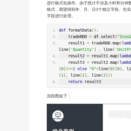
进行格式化操作。由于统计不涉及小时和分钟数
格式，期望得到年、月、日3个独立字段。先
字段进行处理。
def
 formatData
():
    tradeRDD 
=
 df
.
select
(
"Invo
    result1 
=
 tradeRDD
.
map
(
lam
line
[
'Quantity'
]
,
 line
[
'UnitP
    result2 
=
 result1
.
map
(
lamb
    result3 
=
 result2
.
map
(
lamb
[
0
])==
2
else
"0"
+
line
[
0
][
0
],
 l
[
1
],
 line
[
1
],
 line
[
2
]))
return
 result3
流程图如下：